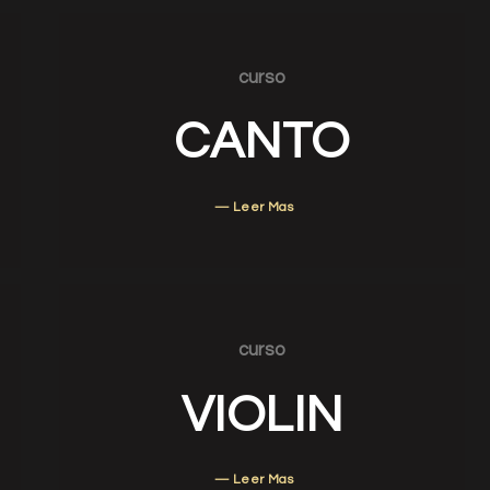
curso
CANTO
— Leer Mas
curso
VIOLIN
— Leer Mas