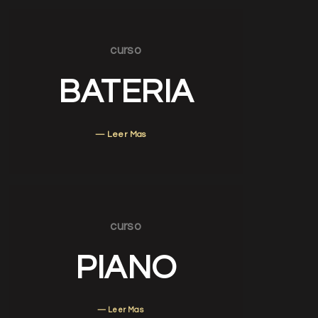
curso
BATERIA
— Leer Mas
curso
PIANO
— Leer Mas