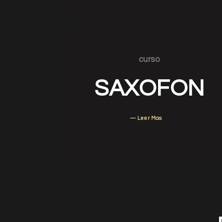
curso
SAXOFON
— Leer Mas