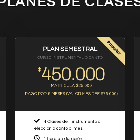
PLANES DE CLASE
Popular
PLAN SEMESTRAL
CURSO INSTRUMENTAL O CANTO
450.000
$
MATRICULA $25.000
PAGO POR 6 MESES (VALOR MES REF.$75.000)
4 Clases de 1 instrumento a
elección o canto al mes.
1 hora de duración