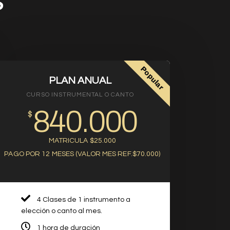
S
Popular
PLAN ANUAL
CURSO INSTRUMENTAL O CANTO
840.000
$
MATRICULA $25.000
PAGO POR 12 MESES
(VALOR MES REF.$70.000)
4 Clases de 1 instrumento a
elección o canto al mes.
1 hora de duración