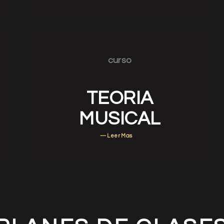
curso
TEORIA
MUSICAL
— Leer Mas